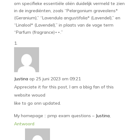
om specifieke essentiële oliën duidelijk vermeld te zien
in de ingrediënten, zoals “Pelargonium graveolens*
(Geranium),” “Lavendula angustifolia* (Lavendel),” en
“Linalool* (Lavendel),” in plaats van de vage term
“Parfum (fragrance)⋆⋆.”
Justina
op 25 juni 2023 om 09:21
Appreciate it for this post, I am a bbig fan of this
website wouod
like to go onn updated.
My homepage :: pmp exam questions –
Justina
,
Antwoord