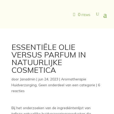
0 items
ESSENTIËLE OLIE
VERSUS PARFUM IN
NATUURLIJKE
COSMETICA
door
Janadmin
|
jun 24, 2023
|
Aromatherapie
Huidverzorging
,
Geen onderdeel van een categorie
|
6
reacties
Bij het onderzoeken van de ingrediëntenlijst van
talloze natuurlijke huidverzorgingsproducten die