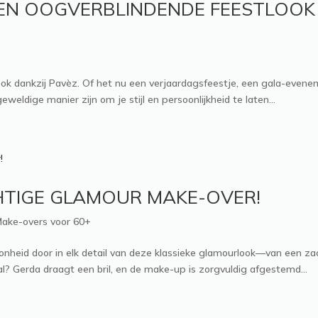
EN OOGVERBLINDENDE FEESTLOOK 
k dankzij Pavèz. Of het nu een verjaardagsfeestje, een gala-eveneme
eldige manier zijn om je stijl en persoonlijkheid te laten...
HTIGE GLAMOUR MAKE-OVER!
ake-overs voor 60+
hoonheid door in elk detail van deze klassieke glamourlook—van een za
 Gerda draagt een bril, en de make-up is zorgvuldig afgestemd...