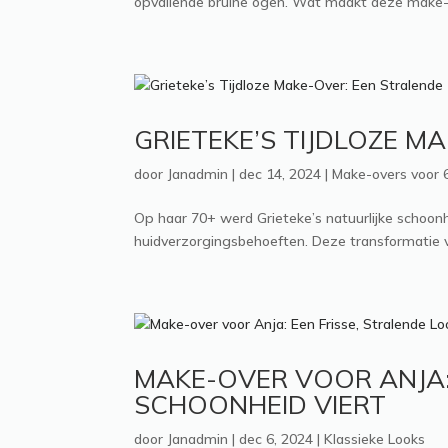
opvallende bruine ogen. Wat maakt deze make-ov
GRIETEKE’S TIJDLOZE 
door
Janadmin
|
dec 14, 2024
|
Make-overs voor 
Op haar 70+ werd Grieteke’s natuurlijke schoo
huidverzorgingsbehoeften. Deze transformatie 
MAKE-OVER VOOR ANJA: 
SCHOONHEID VIERT
door
Janadmin
|
dec 6, 2024
|
Klassieke Looks