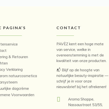
E PAGINA’S
CONTACT
PAVÈZ kent een hoge mate
ntenservice
van service, welke in
tact
overeenstemming is met de
ering & Retouren
kwaliteit van onze producten.
chten
acy Verklaring
📬 Blijf op de hoogte van
natuurlijke beauty-inspiratie —
rom natuurcosmetica
schrijf je in voor onze
arsysteem
nieuwsbrief bij het afrekenen!
uurlijke dagcrème
emene Voorwaarden

Aroma Shoppe,
Nassaustraat 53/55,