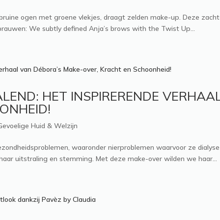
htbruine ogen met groene vlekjes, draagt zelden make-up. Deze zachte,
auwen: We subtly defined Anja’s brows with the Twist Up...
ALEND: HET INSPIRERENDE VERHAA
ONHEID!
Gevoelige Huid & Welzijn
gezondheidsproblemen, waaronder nierproblemen waarvoor ze dialyse
 haar uitstraling en stemming. Met deze make-over wilden we haar...