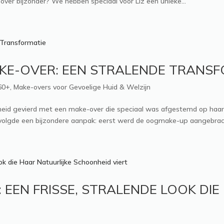
er bijzonder? We hebben speciaal voor Liz een unieke...
MAKE-OVER: EEN STRALENDE TRANS
60+
,
Make-overs voor Gevoelige Huid & Welzijn
nheid gevierd met een make-over die speciaal was afgestemd op haa
volgde een bijzondere aanpak: eerst werd de oogmake-up aangebrach
EEN FRISSE, STRALENDE LOOK DIE