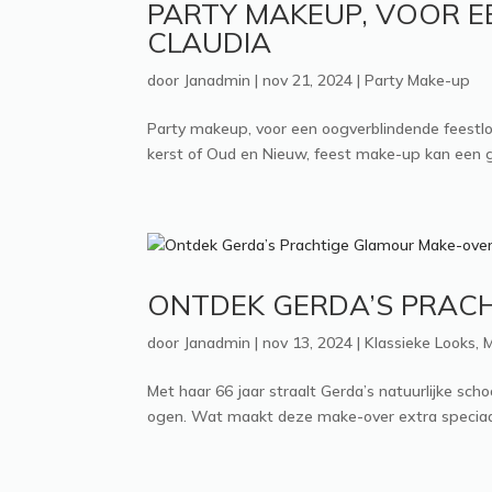
PARTY MAKEUP, VOOR E
CLAUDIA
door
Janadmin
|
nov 21, 2024
|
Party Make-up
Party makeup, voor een oogverblindende feestloo
kerst of Oud en Nieuw, feest make-up kan een gew
ONTDEK GERDA’S PRAC
door
Janadmin
|
nov 13, 2024
|
Klassieke Looks
,
M
Met haar 66 jaar straalt Gerda’s natuurlijke sc
ogen. Wat maakt deze make-over extra speciaal?