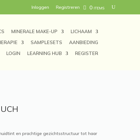
0 items
Inloggen
Registreren
CS
MINERALE MAKE-UP
LICHAAM
ERAPIE
SAMPLESETS
AANBIEDING
LOGIN
LEARNING HUB
REGISTER
TOUCH
uidtint en prachtige gezichtsstructuur tot haar