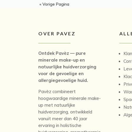
« Vorige Pagina
OVER PAVEZ
ALL
Ontdek Pavèz — pure
Kla
minerale make-up en
Con
natuurlijke huidverzorging
Lev
voor de gevoelige en
Kla
allergiegevoelige huid.
Priv
Pavèz combineert
Waa
hoogwaardige minerale make-
Spa
up met natuurlijke
Nat
huidverzorging, ontwikkeld
Alg
vanuit meer dan 40 jaar
ervaring in holistische