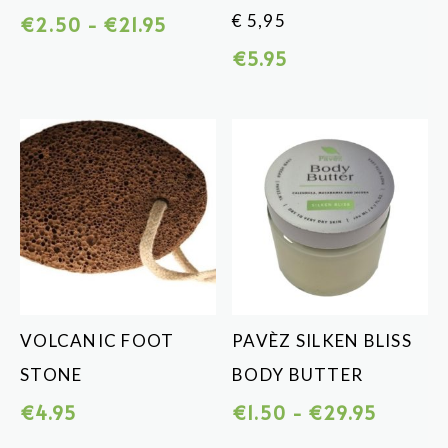
€ 5,95
Prijsklasse:
€
2.50
-
€
21.95
€2.50
€
5.95
tot
€21.95
VOLCANIC FOOT
PAVÈZ SILKEN BLISS
STONE
BODY BUTTER
Prijskla
€
4.95
€
1.50
-
€
29.95
€1.50