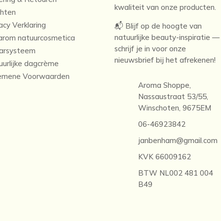
kwaliteit van onze producten.
chten
acy Verklaring
📬 Blijf op de hoogte van
natuurlijke beauty-inspiratie —
rom natuurcosmetica
schrijf je in voor onze
arsysteem
nieuwsbrief bij het afrekenen!
uurlijke dagcrème
emene Voorwaarden
Aroma Shoppe,
Nassaustraat 53/55,
Winschoten, 9675EM
06-46923842
janbenham@gmail.com
KVK 66009162
BTW NL002 481 004
B49