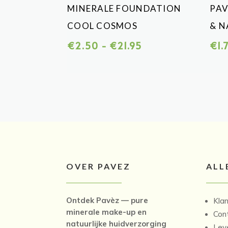
MINERALE FOUNDATION
PAV
COOL COSMOS
& N
Prijsklasse:
€
2.50
-
€
21.95
€
1.
€2.50
tot
€21.95
OVER PAVEZ
ALL
Ontdek Pavèz — pure
Kla
minerale make-up en
Con
natuurlijke huidverzorging
Lev