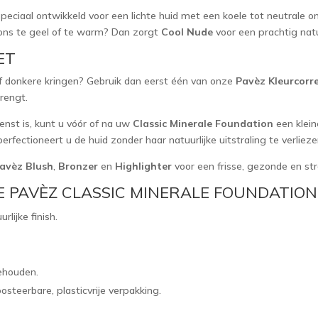
 speciaal ontwikkeld voor een lichte huid met een koele tot neutrale o
ions te geel of te warm? Dan zorgt
Cool Nude
voor een prachtig natu
ET
of donkere kringen? Gebruik dan eerst één van onze
Pavèz Kleurcorr
rengt.
nst is, kunt u vóór of na uw
Classic Minerale Foundation
een klein
rfectioneert u de huid zonder haar natuurlijke uitstraling te verlieze
avèz Blush
,
Bronzer
en
Highlighter
voor een frisse, gezonde en stra
 PAVÈZ CLASSIC MINERALE FOUNDATION
lijke finish.
behouden.
osteerbare, plasticvrije verpakking.