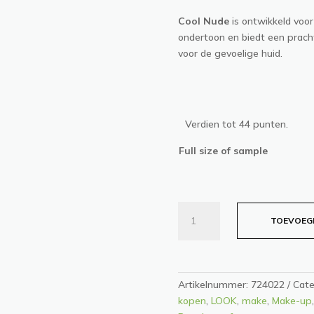
Cool Nude
is ontwikkeld voor
ondertoon en biedt een prach
voor de gevoelige huid.
Verdien tot 44 punten.
Full size of sample
MINERALE
TOEVOEG
FOUNDATION
COOL
NUDE
aantal
Artikelnummer:
724022
Cate
kopen
,
LOOK
,
make
,
Make-up