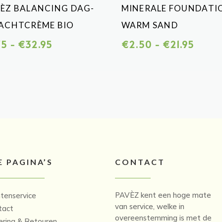
ÈZ BALANCING DAG-
MINERALE FOUNDATI
ACHTCRÈME BIO
WARM SAND
Prijsklasse:
Prijskl
75
-
€
32.95
€
2.50
-
€
21.95
€1.75
€2.50
tot
tot
€32.95
€21.9
E PAGINA’S
CONTACT
PAVÈZ kent een hoge mate
ntenservice
van service, welke in
tact
overeenstemming is met de
ering & Retouren