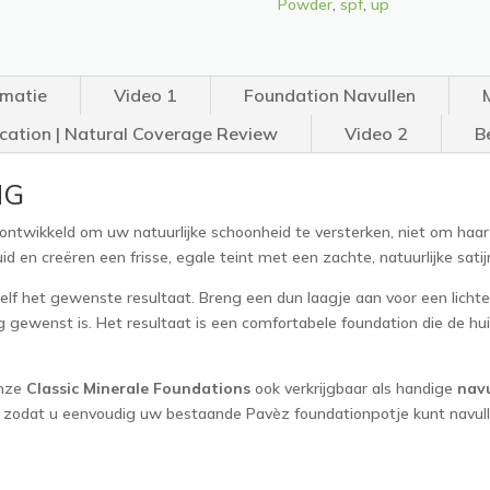
Powder
,
spf
,
up
rmatie
Video 1
Foundation Navullen
cation | Natural Coverage Review
Video 2
B
NG
 ontwikkeld om uw natuurlijke schoonheid te versterken, niet om haar
en creëren een frisse, egale teint met een zachte, natuurlijke satijn
f het gewenste resultaat. Breng een dun laagje aan voor een lichte, 
g gewenst is. Het resultaat is een comfortabele foundation die de hui
onze
Classic Minerale Foundations
ook verkrijgbaar als handige
navu
, zodat u eenvoudig uw bestaande Pavèz foundationpotje kunt navullen