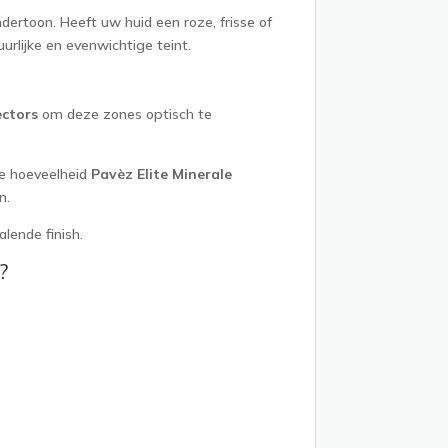
ndertoon. Heeft uw huid een roze, frisse of
urlijke en evenwichtige teint.
ectors
om deze zones optisch te
e hoeveelheid
Pavèz Elite Minerale
n.
lende finish.
?