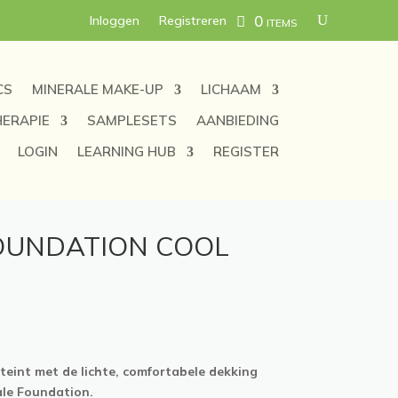
0 items
Inloggen
Registreren
CS
MINERALE MAKE-UP
LICHAAM
ERAPIE
SAMPLESETS
AANBIEDING
LOGIN
LEARNING HUB
REGISTER
OUNDATION COOL
jsklasse:
.50
 teint met de lichte, comfortabele dekking
.95
ale Foundation.