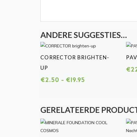
ANDERE SUGGESTIES…
CORRECTOR BRIGHTEN-
PAV
UP
€
2
Prijsklasse:
€
2.50
-
€
19.95
€2.50
tot
€19.95
GERELATEERDE PRODUC