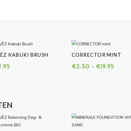
ÈZ KABUKI BRUSH
CORRECTOR MINT
Prijskl
2.95
€
2.50
-
€
19.95
€2.50
tot
€19.95
TEN