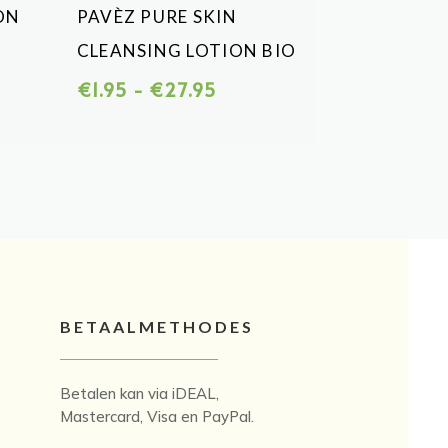
ON
PAVÈZ PURE SKIN
CLEANSING LOTION BIO
asse:
Prijsklasse:
€
1.95
-
€
27.95
€1.95
tot
5
€27.95
BETAALMETHODES
Betalen kan via iDEAL,
Mastercard, Visa en PayPal.