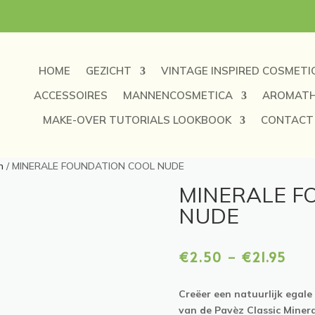
HOME
GEZICHT
VINTAGE INSPIRED COSMETI
ACCESSOIRES
MANNENCOSMETICA
AROMATH
MAKE-OVER TUTORIALS LOOKBOOK
CONTACT
n
/ MINERALE FOUNDATION COOL NUDE
MINERALE F
NUDE
Pri
-
€
2.50
€
21.95
€2
tot
Creëer een natuurlijk egale
€21
van de Pavèz Classic Miner